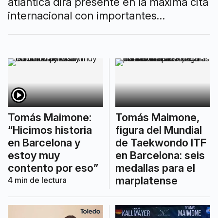
atlántica dirá presente en la máxima cita
internacional con importantes
exponentes marplatenses entre sus
filas.
Tomás Maimone:
Tomás Maimone,
“Hicimos historia
figura del Mundial
en Barcelona y
de Taekwondo ITF
estoy muy
en Barcelona: seis
contento por eso”
medallas para el
marplatense
4
min de lectura