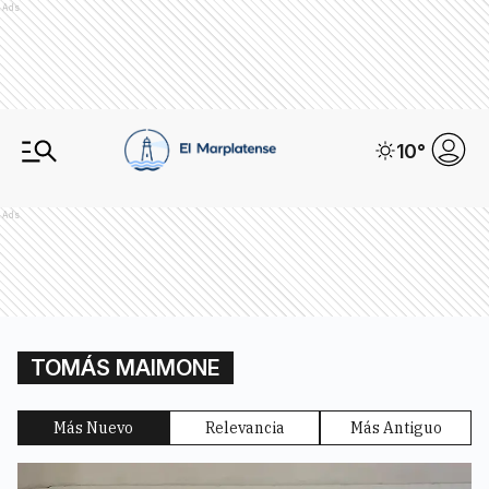
Ads
10
°
Ads
TOMÁS MAIMONE
Más Nuevo
Relevancia
Más Antiguo