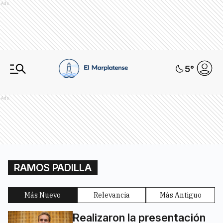
Ads
5
°
Ads
RAMOS PADILLA
Más Nuevo
Relevancia
Más Antiguo
Realizaron la presentación