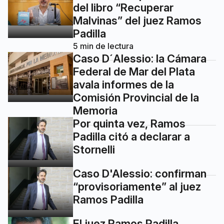
del libro “Recuperar
Malvinas” del juez Ramos
Padilla
5
min de lectura
Caso D´Alessio: la Cámara
Federal de Mar del Plata
avala informes de la
Comisión Provincial de la
Memoria
Por quinta vez, Ramos
Padilla citó a declarar a
Stornelli
Caso D'Alessio: confirman
“provisoriamente” al juez
Ramos Padilla
El juez Ramos Padilla