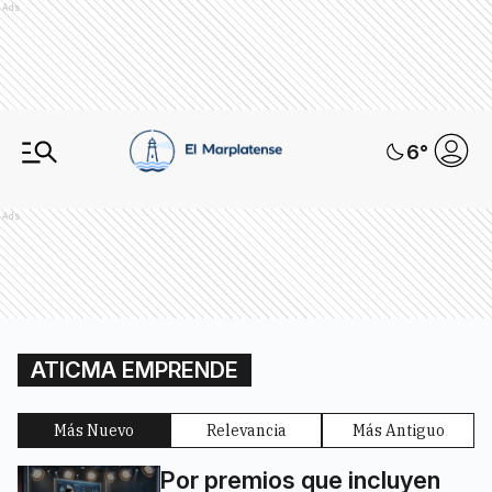
Ads
6
°
Ads
ATICMA EMPRENDE
Más Nuevo
Relevancia
Más Antiguo
Por premios que incluyen