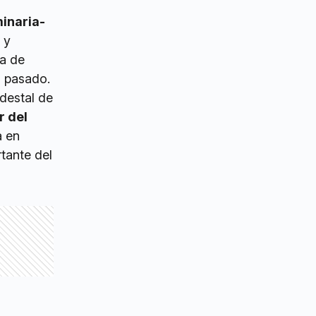
minaria-
 y
ra de
o pasado.
destal de
r del
a en
rtante del