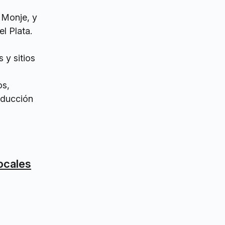
 Monje, y
l Plata.
 y sitios
s,
oducción
ocales