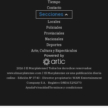
Secciones
Locales
Policiales
Provinciales
Nacionales
Deportes
Arte, Cultura y Espectáculos
2026
|
El Marplatense
| Todos los derechos reservados:
www.
elmarplatense.com
El Marplatense es una publicación diaria
online · Edición Nº
3743
- Director propietario: WAM Entertainment
Company S.A. · Registro DNDA 5292370
Ayuda
Privacidad
Terminos y condiciones