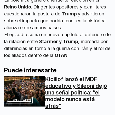
Reino Unido
. Dirigentes opositores y exmilitares
cuestionaron la postura de
Trump
y advirtieron
sobre el impacto que podría tener en la histórica
alianza entre ambos países.
El episodio suma un nuevo capítulo al deterioro de
la relación entre
Starmer y Trump,
marcada por
diferencias en torno a la guerra con Irán y el rol de
los aliados dentro de la
OTAN
.
Puede interesarte
Kicillof lanzó el MDF
educativo y Sileoni dejó
una señal política: “el
modelo nunca está
PROVINCIALES
atrás”