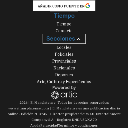
AÑADIR COMO FUENTE EN
Tiempo
Tiempo
Contacto
Secciones
Locales
Policiales
Provinciales
Nacionales
Deportes
Arte, Cultura y Espectáculos
2026
|
El Marplatense
| Todos los derechos reservados:
www.
elmarplatense.com
El Marplatense es una publicación diaria
online · Edición Nº
3745
- Director propietario: WAM Entertainment
Company S.A. · Registro DNDA 5292370
Ayuda
Privacidad
Terminos y condiciones