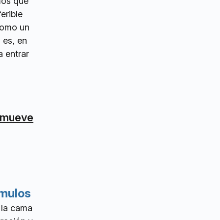
mos que
erible
 como un
 es, en
a entrar
e mueve
ímulos
 la cama