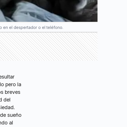
 en el despertador o el teléfono.
esultar
o pero la
os breves
d del
iedad.
s de sueño
ndo al