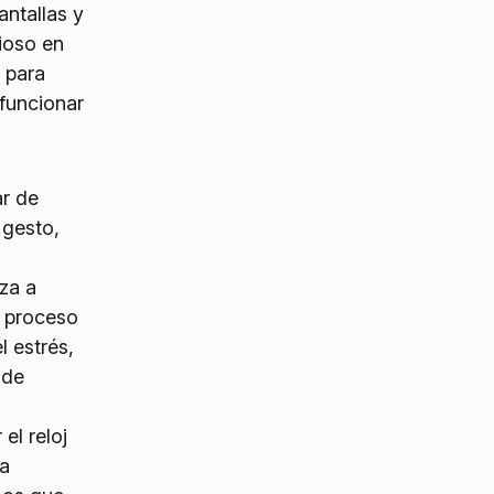
antallas y
ioso en
 para
funcionar
ar de
 gesto,
za a
e proceso
l estrés,
 de
el reloj
la