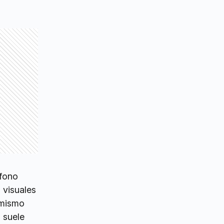
éfono
 visuales
amismo
, suele