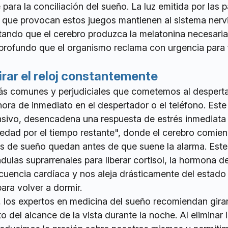
para la conciliación del sueño. La luz emitida por las p
al que provocan estos juegos mantienen al sistema nerv
ltando que el cerebro produzca la melatonina necesaria
profundo que el organismo reclama con urgencia para 
rar el reloj constantemente
ás comunes y perjudiciales que cometemos al despert
 hora de inmediato en el despertador o el teléfono. Este
sivo, desencadena una respuesta de estrés inmediata
dad por el tiempo restante", donde el cerebro comien
as de sueño quedan antes de que suene la alarma. Est
dulas suprarrenales para liberar cortisol, la hormona de
ecuencia cardíaca y nos aleja drásticamente del estado
para volver a dormir.
o, los expertos en medicina del sueño recomiendan girar 
o del alcance de la vista durante la noche. Al eliminar 