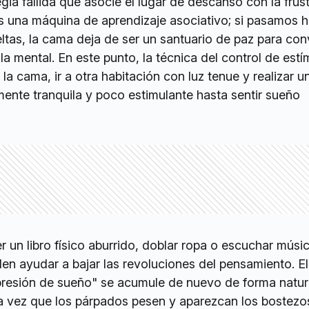
gia fallida que asocie el lugar de descanso con la frus
o es una máquina de aprendizaje asociativo; si pasamos 
tas, la cama deja de ser un santuario de paz para conv
a mental. En este punto, la técnica del control de estí
la cama, ir a otra habitación con luz tenue y realizar u
ente tranquila y poco estimulante hasta sentir sueño
 un libro físico aburrido, doblar ropa o escuchar músi
n ayudar a bajar las revoluciones del pensamiento. El
"presión de sueño" se acumule de nuevo de forma natura
a vez que los párpados pesen y aparezcan los bostezos