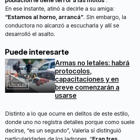
población le tiene terror a las motos
”.
En ese instante, atinó a decirle a su amiga:
“Estamos al horno, arrancá”
. Sin embargo, la
conductora no alcanzó a escucharla y allí se
desarrolló el asalto.
Puede interesarte
Armas no letales: habrá
protocolos,
capacitaciones y en
LOCALES
breve comenzarán a
usarse
Distinto a lo que ocurre en delitos de este estilo,
donde uno no registra detalles porque como suele
decirse, “es un segundo”, Valeria sí distinguió
particularidades de los ladrones. “
Eran tres