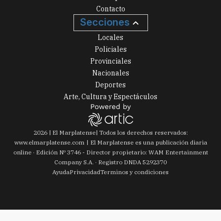
Contacto
Secciones
Locales
Policiales
Provinciales
Nacionales
Deportes
Arte, Cultura y Espectáculos
2026
|
El Marplatense
| Todos los derechos reservados:
www.
elmarplatense.com
El Marplatense es una publicación diaria
online · Edición Nº
3746
- Director propietario: WAM Entertainment
Company S.A. · Registro DNDA 5292370
Ayuda
Privacidad
Terminos y condiciones