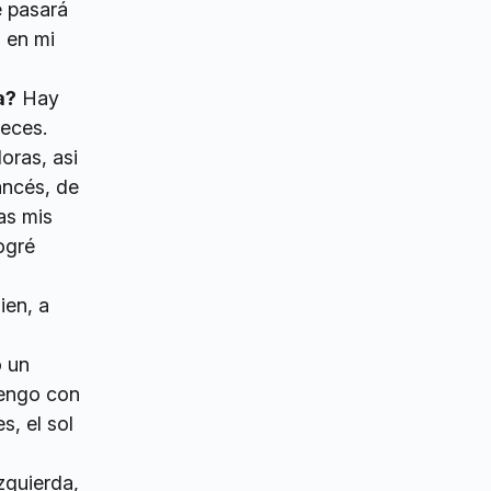
e pasará
 en mi
a?
Hay
eces.
oras, asi
ancés, de
as mis
ogré
ien, a
o un
tengo con
s, el sol
zquierda,