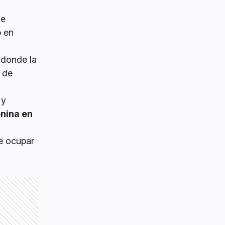
se
o
en
 donde la
o de
 y
nina en
e ocupar