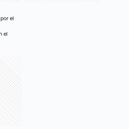
por el
n el