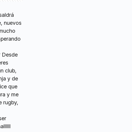
saldrá
e, nuevos
o mucho
esperando
? Desde
eres
n club,
nja y de
dice que
ura y me
e rugby,
ser
lllll