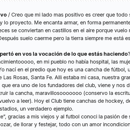
ivo
/ Creo que mi lado mas positivo es creer que todo 
 y lo proyecto. Me encanta armar, en forma permanent
ces se conviertan en castillos en el aire porque vuel
Después suelo caerme pero la tierra siempre me está 
ertó en vos la vocación de lo que estás haciendo
cimientooooo, en mi pueblo no había hospital, las muj
Yo nací en el predio que hoy es una cancha de fútbol, u
 Las Rosas, Santa Fe. Alli estaba mi casa, nuestra gra
o que era uno de los fundadores del club, viene y nos 
nstruir la cancha, maravillosooooooo (conservo la escrit
uelvo a leer). Hoy el Club tiene canchas de hockey, d
estadios, un verdadero ejemplo.
”, gracias a mis viejos y al futbol conoci la pasión de 
gozar, de llorar y festejar, todo con un amor incondicional