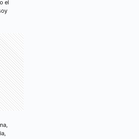
o el
soy
na,
ia,