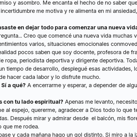
miso y asombro. Me encanta el hecho de no saber qu
incertidumbre me motiva y re alimenta en mi ansiedad,
nsaste en dejar todo para comenzar una nueva vid
regunta... Creo que comencé una nueva vida muchas v
sentimientos varios, situaciones emocionales conmoved
 realidad pocos saben que soy docente, profesora de fr
de ropa, periodista deportiva y dirigente deportiva. Tod
un tiempo de desarrollo, desplegué esas actividades, l
de hacer cada labor y lo disfrute mucho.
 Sí a qué?
A encerrarme y esperar, a depender de algu
con tu lado espiritual?
Apenas me levanto, necesit
 al espejo, quererme, agradecer a Dios todo lo que 
idas. Después mirar y admirar desde el balcón, mis flore
o que me rodea.
pase y cada mañana hago un gol distinto. Si miro a la i