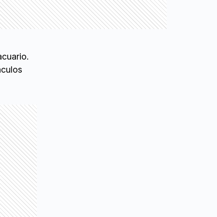
acuario.
áculos