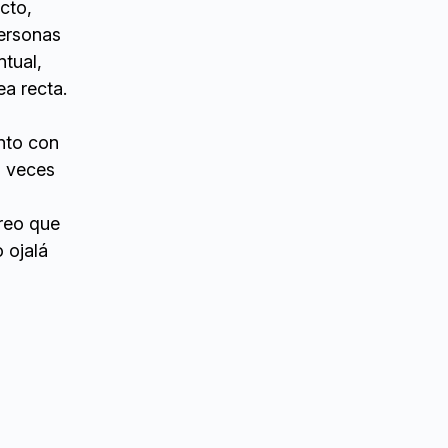
cto,
personas
ntual,
ea recta.
unto con
a veces
reo que
 ojalá