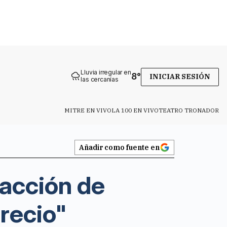
Lluvia irregular en
8
°
INICIAR SESIÓN
las cercanías
MITRE EN VIVO
LA 100 EN VIVO
TEATRO TRONADOR
Añadir como fuente en
facción de
precio"