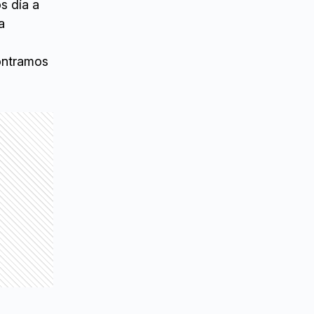
s día a
a
contramos