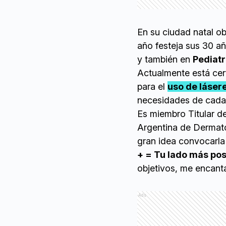
En su ciudad natal ob
año festeja sus 30 a
y también en
Pediatr
Actualmente está cert
para el
uso de láser
necesidades de cada 
Es miembro Titular d
Argentina de Dermato
gran idea convocarla 
+ = Tu lado más pos
objetivos, me encant
Ads