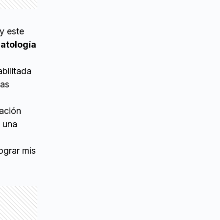
y este
atología
bilitada
las
iación
e una
ograr mis