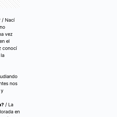
?
/ Nací
ano
na vez
en el
z conocí
 la
tudiando
ntes nos
 y
a?
/ La
lorada en