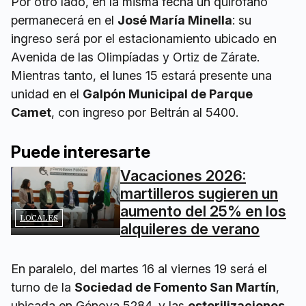
Por otro lado, en la misma fecha un quirófano
permanecerá en el
José María Minella
: su
ingreso será por el estacionamiento ubicado en
Avenida de las Olimpíadas y Ortiz de Zárate.
Mientras tanto, el lunes 15 estará presente una
unidad en el
Galpón Municipal de Parque
Camet
, con ingreso por Beltrán al 5400.
Puede interesarte
Vacaciones 2026:
martilleros sugieren un
aumento del 25% en los
LOCALES
alquileres de verano
En paralelo, del martes 16 al viernes 19 será el
turno de la
Sociedad de Fomento San Martín
,
ubicada en Génova 5284, y las
esterilizaciones