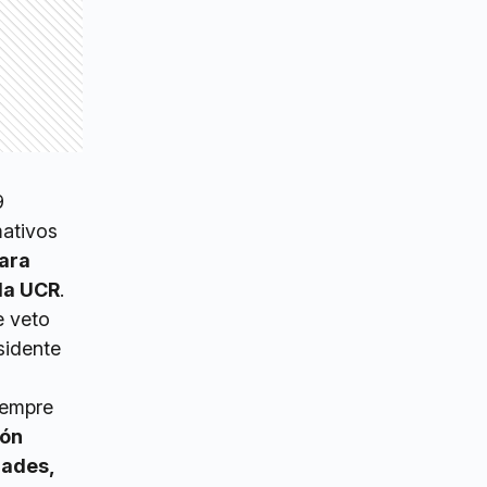
9
mativos
para
 la UCR
.
e veto
esidente
iempre
ión
dades,