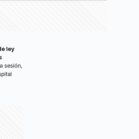
de ley
s
sa sesión,
pital