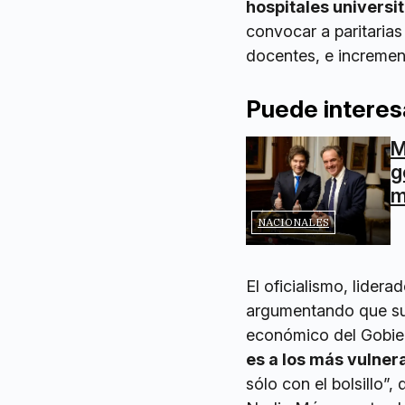
hospitales universit
convocar a paritaria
docentes, e increment
Puede interes
M
g
m
NACIONALES
El oficialismo, lider
argumentando que su c
económico del Gobier
es a los más vulner
sólo con el bolsillo”,