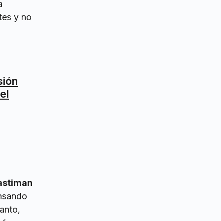
a
tes y no
sión
el
lastiman
ensando
tanto,