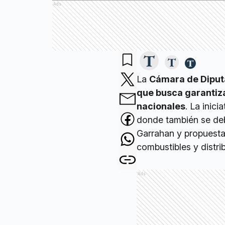
Ads
La
Cámara de Diputa
que busca garantiza
nacionales
. La inic
donde también se deba
Garrahan y propuesta
combustibles y distr
Ads