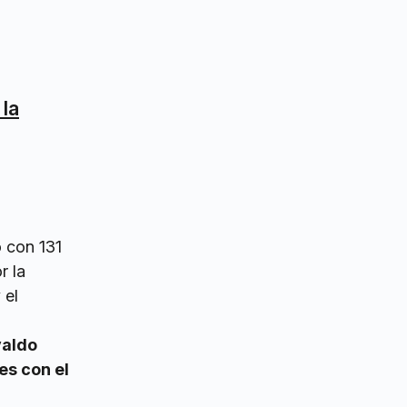
 la
ó con 131
r la
 el
valdo
es con el