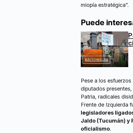
miopía estratégica”.
Puede interes
P
c
NACIONALES
Pese a los esfuerzos 
diputados presentes, 
Patria, radicales disi
Frente de Izquierda 
legisladores ligad
Jaldo (Tucumán) y R
oficialismo
.