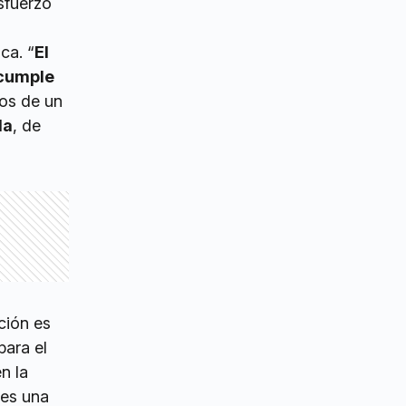
sfuerzo
ca. “
El
 cumple
os de un
la
, de
ción es
para el
n la
 es una