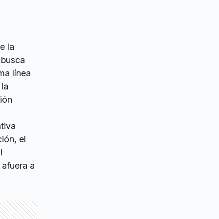
e la
o busca
ma línea
 la
ión
ativa
ión, el
l
 afuera a