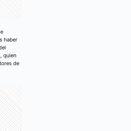
de
as haber
del
, quien
ctores de