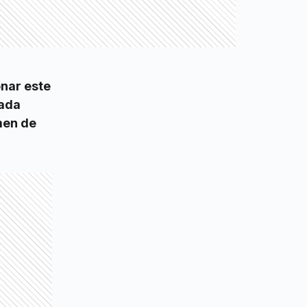
onar este
nada
men de