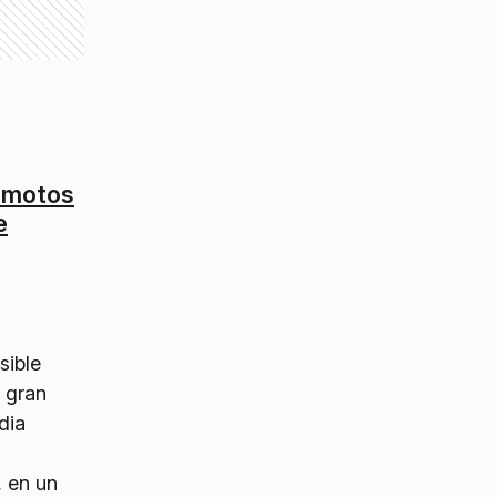
s motos
e
sible
 gran
dia
, en un