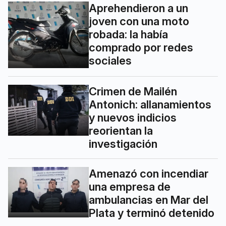
Aprehendieron a un
joven con una moto
robada: la había
comprado por redes
sociales
Crimen de Mailén
Antonich: allanamientos
y nuevos indicios
reorientan la
investigación
Amenazó con incendiar
una empresa de
ambulancias en Mar del
Plata y terminó detenido