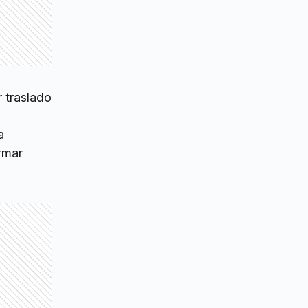
r traslado
a
rmar