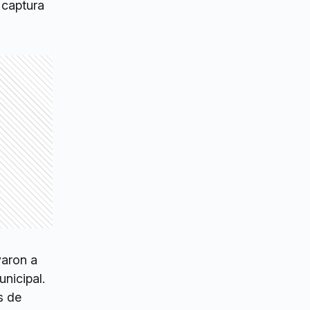
 captura
varon a
unicipal.
s de