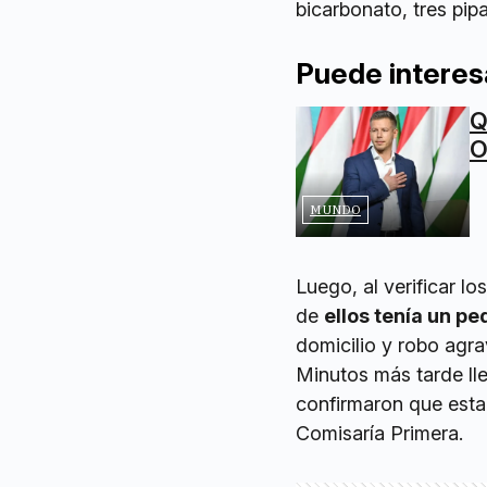
bicarbonato, tres pip
Puede interes
Q
O
MUNDO
Luego, al verificar l
de
ellos tenía un pe
domicilio y robo agr
Minutos más tarde lle
confirmaron que esta
Comisaría Primera.