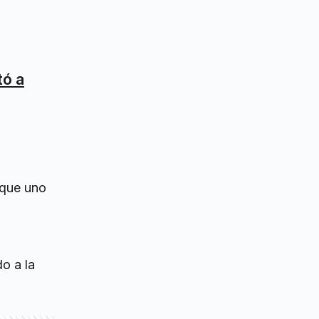
tó a
ó que uno
o a la