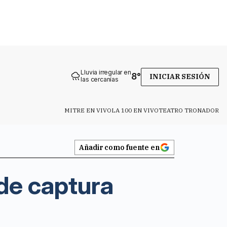
Lluvia irregular en
8
°
INICIAR SESIÓN
las cercanías
MITRE EN VIVO
LA 100 EN VIVO
TEATRO TRONADOR
Añadir como fuente en
de captura