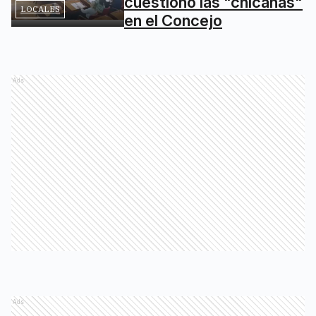
cuestionó las "chicanas"
LOCALES
en el Concejo
Ads
Ads