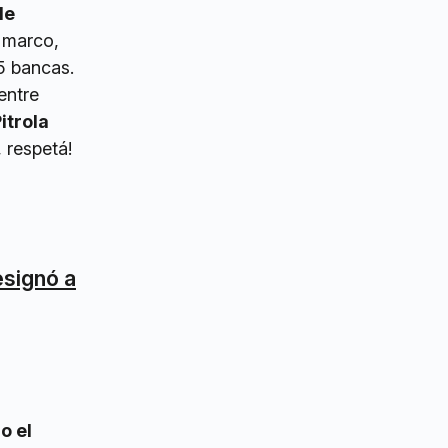
de
e marco,
5 bancas.
entre
itrola
, respetá!
esignó a
o el