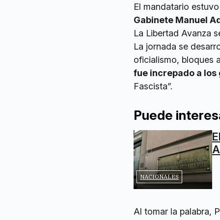
El mandatario estuv
Gabinete Manuel Ador
La Libertad Avanza s
La jornada se desarr
oficialismo, bloques 
fue increpado a los 
Fascista”.
Puede interes
E
A
NACIONALES
Al tomar la palabra, Pi