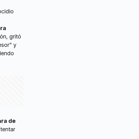
ocidio
era
ón, gritó
esor” y
diendo
ara de
ntentar