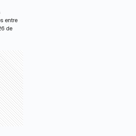
s
es entre
 26 de