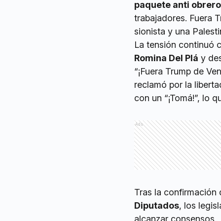
paquete anti obrero
trabajadores. Fuera T
sionista y una Palesti
La tensión continuó
Romina Del Plá
y des
“¡Fuera Trump de Vene
reclamó por la libert
con un “¡Tomá!”, lo 
Ads
Tras la confirmación
Diputados
, los legi
alcanzar consensos.