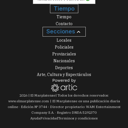
Tiempo
Tiempo
Contacto
Secciones
Locales
Policiales
Provinciales
Nacionales
Deportes
Arte, Cultura y Espectáculos
2026
|
El Marplatense
| Todos los derechos reservados:
www.
elmarplatense.com
El Marplatense es una publicación diaria
online · Edición Nº
3744
- Director propietario: WAM Entertainment
Company S.A. · Registro DNDA 5292370
Ayuda
Privacidad
Terminos y condiciones