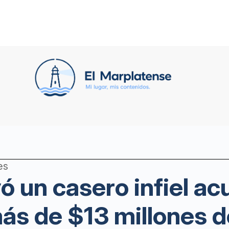
es
 un casero infiel ac
más de $13 millones 