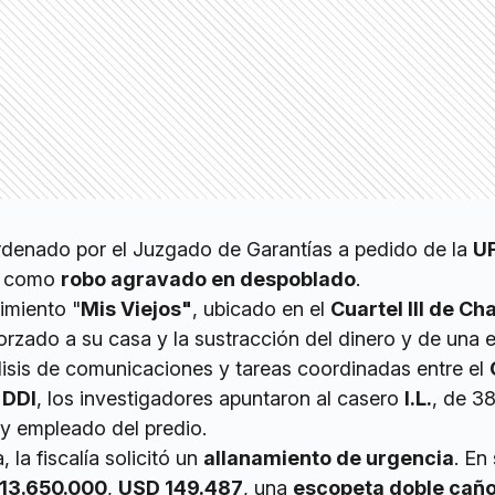
ordenado por el Juzgado de Garantías a pedido de la
UF
so como
robo agravado en despoblado
.
imiento "
Mis Viejos"
, ubicado en el
Cuartel III de C
orzado a su casa y la sustracción del dinero y de una 
lisis de comunicaciones y tareas coordinadas entre el
 DDI
, los investigadores apuntaron al casero
I.L.
, de 3
 y empleado del predio.
 la fiscalía solicitó un
allanamiento de urgencia
. En
13.650.000
,
USD 149.487
, una
escopeta doble caño