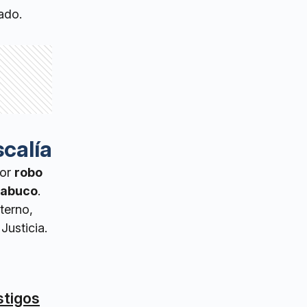
ado.
scalía
por
robo
cabuco
.
terno,
Justicia.
stigos