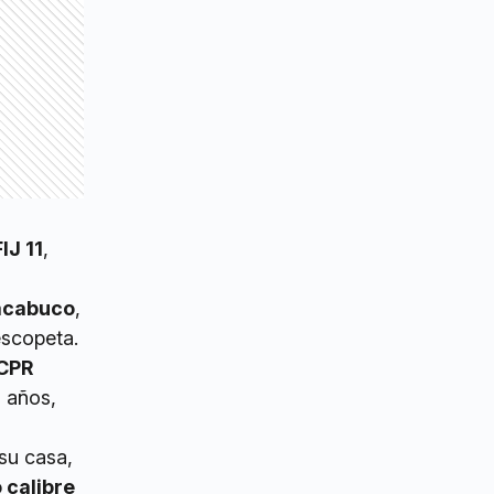
IJ 11
,
hacabuco
,
escopeta.
CPR
8 años,
 su casa,
 calibre