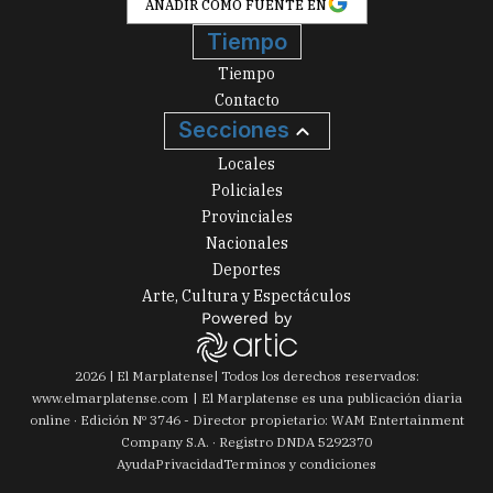
AÑADIR COMO FUENTE EN
Tiempo
Tiempo
Contacto
Secciones
Locales
Policiales
Provinciales
Nacionales
Deportes
Arte, Cultura y Espectáculos
2026
|
El Marplatense
| Todos los derechos reservados:
www.
elmarplatense.com
El Marplatense es una publicación diaria
online · Edición Nº
3746
- Director propietario: WAM Entertainment
Company S.A. · Registro DNDA 5292370
Ayuda
Privacidad
Terminos y condiciones