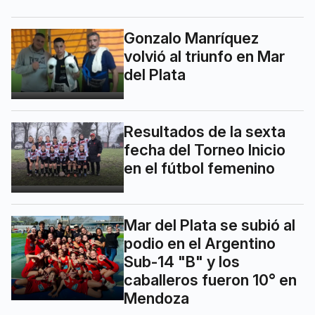
Gonzalo Manríquez
volvió al triunfo en Mar
del Plata
Resultados de la sexta
fecha del Torneo Inicio
en el fútbol femenino
Mar del Plata se subió al
podio en el Argentino
Sub-14 "B" y los
caballeros fueron 10° en
Mendoza