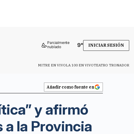
Parcialmente
9
°
INICIAR SESIÓN
nublado
MITRE EN VIVO
LA 100 EN VIVO
TEATRO TRONADOR
Añadir como fuente en
tica” y afirmó
 a la Provincia