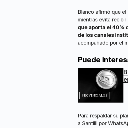
Bianco afirmó que el
mientras evita recibir
que aporta el 40% d
de los canales insti
acompañado por el min
Puede interes
B
e
PROVINCIALES
Para respaldar su pla
a Santilli por WhatsA