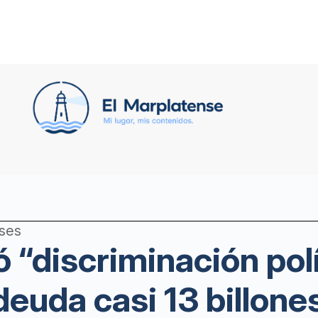
eses
 “discriminación polí
euda casi 13 billones