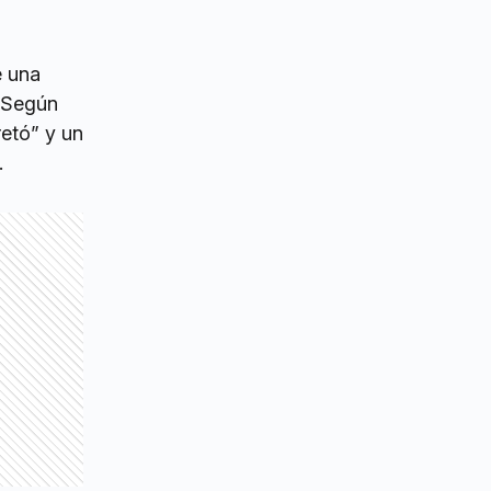
e una
 Según
retó” y un
.