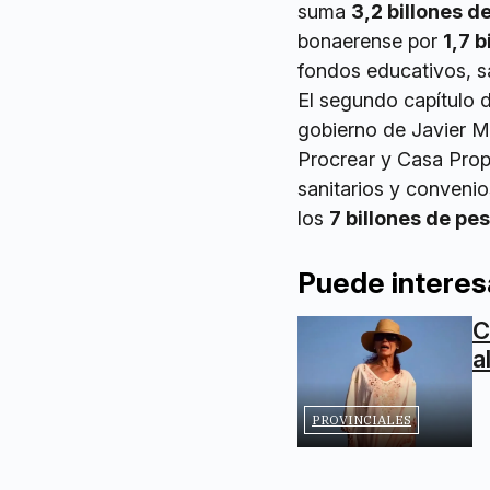
suma
3,2 billones d
bonaerense por
1,7 b
fondos educativos, sa
El segundo capítulo 
gobierno de Javier Mi
Procrear y Casa Propia
sanitarios y conveni
los
7 billones de pe
Puede interes
C
a
PROVINCIALES