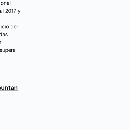
ional
al 2017 y
icio del
ndas
s
 supera
apuntan