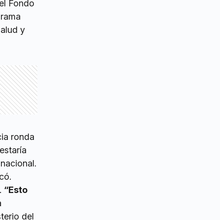
el Fondo
ograma
alud y
cia ronda
estaría
nacional.
có.
l.
“Esto
a
terio del