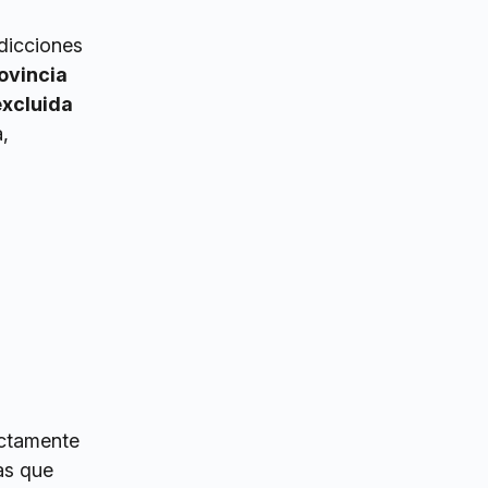
sdicciones
rovincia
excluida
,
ectamente
as que