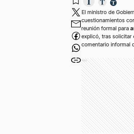
El ministro de Gobie
cuestionamientos contr
reunión formal para
a
explicó, tras solicit
comentario informal 
Ads