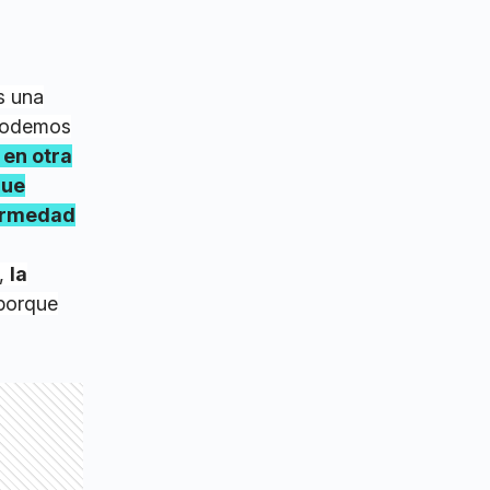
s una
 podemos
 en otra
gue
fermedad
y,
la
porque