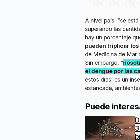
A nivel país, “
se está
superando las cantida
hay un porcentaje que
pueden triplicar los
de Medicina de Mar d
Sin embargo, “
nosot
el dengue por las c
estos días, es un ins
estancada, ambientes
Puede interes
D
3
b