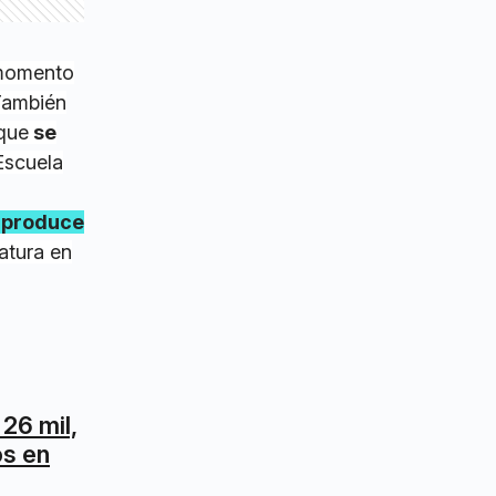
 momento
 También
 que
se
 Escuela
 produce
atura en
26 mil,
os en