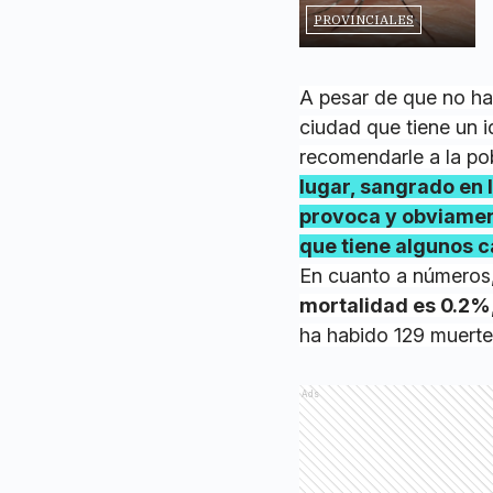
PROVINCIALES
A pesar de que no ha
ciudad que tiene un 
recomendarle a la po
lugar, sangrado en 
provoca y obviamen
que tiene algunos 
En cuanto a números, 
mortalidad es 0.2%,
ha habido 129 muertes
Ads