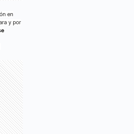
ión en
ara y por
se
.