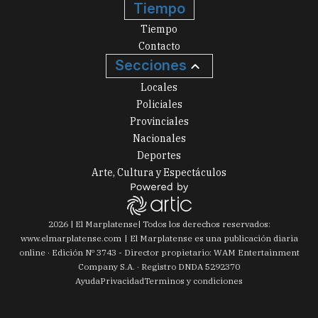
Tiempo
Tiempo
Contacto
Secciones
Locales
Policiales
Provinciales
Nacionales
Deportes
Arte, Cultura y Espectáculos
2026
|
El Marplatense
| Todos los derechos reservados:
www.
elmarplatense.com
El Marplatense es una publicación diaria
online · Edición Nº
3743
- Director propietario: WAM Entertainment
Company S.A. · Registro DNDA 5292370
Ayuda
Privacidad
Terminos y condiciones