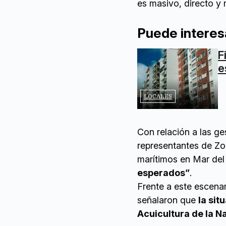
es masivo, directo y r
Puede interes
F
e
LOCALES
Con relación a las g
representantes de Zo
marítimos en Mar del
esperados”
.
Frente a este escenar
señalaron que
la sit
Acuicultura de la N