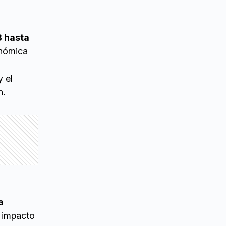
3 hasta
onómica
 el
n.
a
l impacto