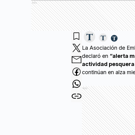
Ads
La Asociación de Em
declaró en
“alerta 
actividad pesquera 
continúan en alza mi
Ads