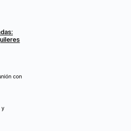
adas:
uileres
unión con
 y