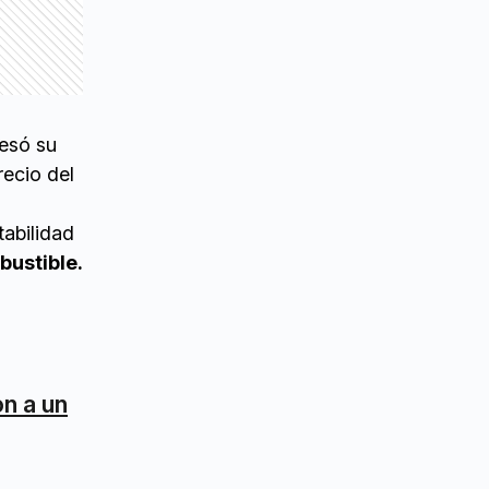
resó su
recio del
tabilidad
bustible.
on a un