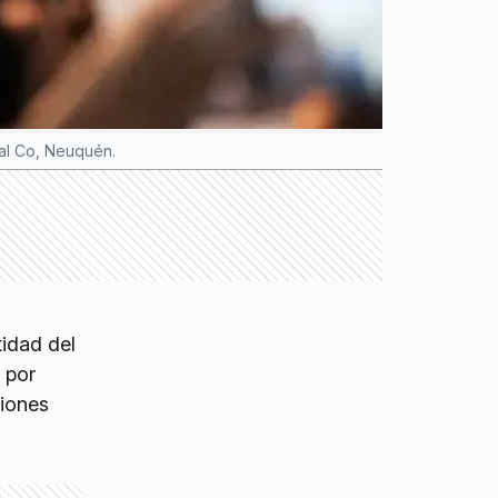
ral Co, Neuquén.
tidad del
 por
ciones