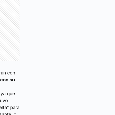
arán con
 con su
 ya que
tuvo
elta” para
esante, o