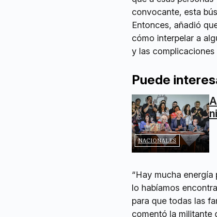
convocante, esta bú
Entonces, añadió que
cómo interpelar a al
y las complicaciones 
Puede interes
A
n
NACIONALES
“Hay mucha energía p
lo habíamos encontr
para que todas las f
comentó la militante 