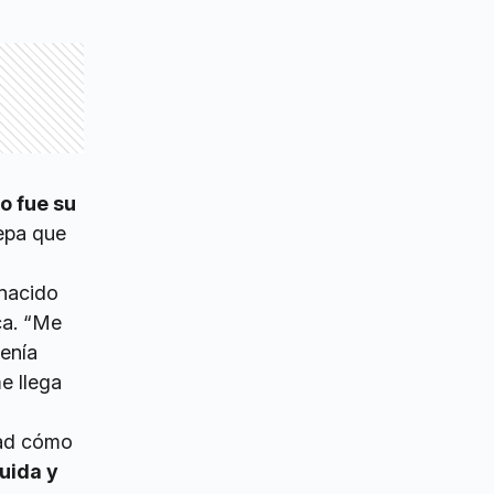
o fue su
sepa que
 nacido
ca. “Me
tenía
e llega
dad cómo
uida y