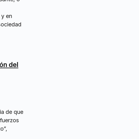
 y en
 sociedad
ón del
ia de que
fuerzos
o”,