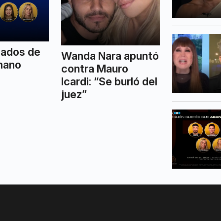
nados de
Wanda Nara apuntó
mano
contra Mauro
Icardi: “Se burló del
juez”