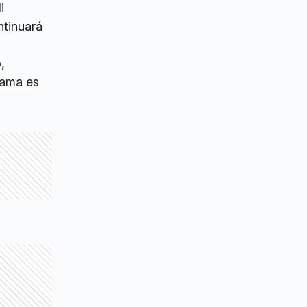
i
ntinuará
,
rama es