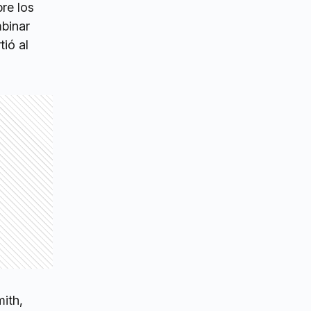
re los
binar
tió al
mith,