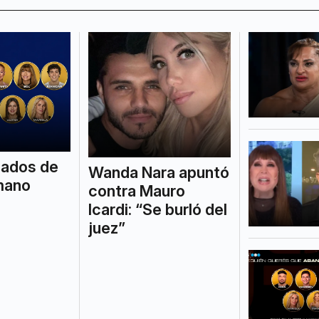
nados de
Wanda Nara apuntó
mano
contra Mauro
Icardi: “Se burló del
juez”