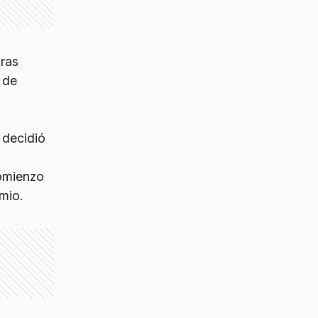
aras
 de
, decidió
comienzo
mio.