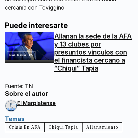
cercanía con Toviggino.
Puede interesarte
Allanan la sede de la AFA
y 13 clubes por
presuntos vínculos con
NACIONALES
el financista cercano a
“Chiqui” Tapia
Fuente: TN
Sobre el autor
El Marplatense
Temas
Crisis En AFA
Chiqui Tapia
Allanamiento