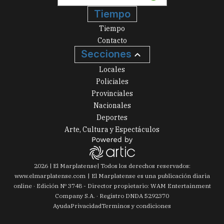
Tiempo
Tiempo
Contacto
Secciones
Locales
Policiales
Provinciales
Nacionales
Deportes
Arte, Cultura y Espectáculos
2026
|
El Marplatense
| Todos los derechos reservados:
www.
elmarplatense.com
El Marplatense es una publicación diaria
online · Edición Nº
3748
- Director propietario: WAM Entertainment
Company S.A. · Registro DNDA 5292370
Ayuda
Privacidad
Terminos y condiciones