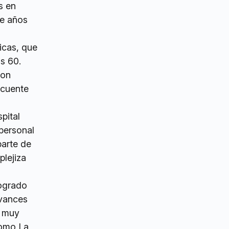
s en
de años
icas, que
s 60.
con
ecuente
pital
personal
parte de
plejiza
logrado
avances
s muy
como La