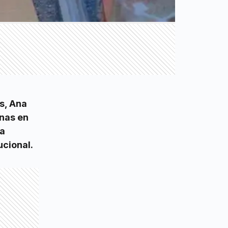
s, Ana
onas en
ca
ucional.