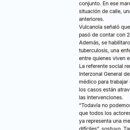
conjunto. En ese mar
situación de calle, u
anteriores.
Vulcanola señaló que
pasó de contar con 2
Además, se habilitar
tuberculosis, una en
entre quienes viven en
La referente social 
Interzonal General d
médico para trabajar
los casos están atra
las intervenciones.
“Todavía no podemos 
que todos los actor
ya representa una me
difíciles”, sostuvo. 