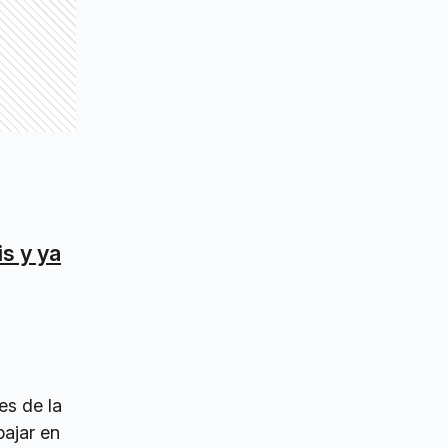
is y ya
es de la
bajar en