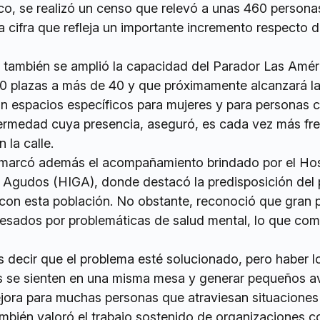
co, se realizó un censo que relevó a unas 460 persona
na cifra que refleja un importante incremento respecto 
 también se amplió la capacidad del Parador Las Amér
0 plazas a más de 40 y que próximamente alcanzará la
on espacios específicos para mujeres y para personas 
fermedad cuya presencia, aseguró, es cada vez más fr
 la calle.
remarcó además el acompañamiento brindado por el Hos
e Agudos (HIGA), donde destacó la predisposición del 
 con esta población. No obstante, reconoció que gran 
vesados por problemáticas de salud mental, lo que com
decir que el problema esté solucionado, pero haber 
es se sienten en una misma mesa y generar pequeños 
jora para muchas personas que atraviesan situacione
También valoró el trabajo sostenido de organizaciones 