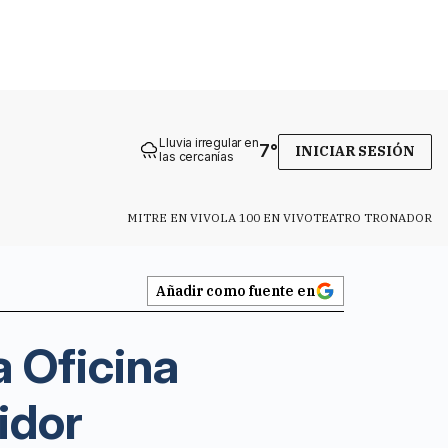
Lluvia irregular en
7
°
INICIAR SESIÓN
las cercanías
MITRE EN VIVO
LA 100 EN VIVO
TEATRO TRONADOR
Añadir como fuente en
a Oficina
idor