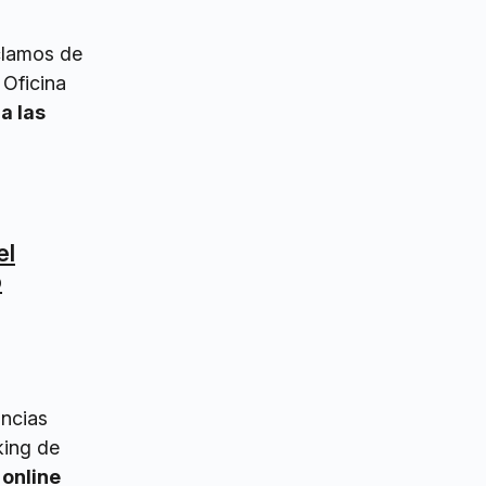
clamos de
 Oficina
a las
el
o
uncias
king de
 online