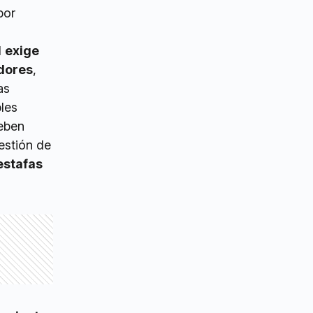
por
l
exige
idores
,
as
les
deben
estión de
estafas