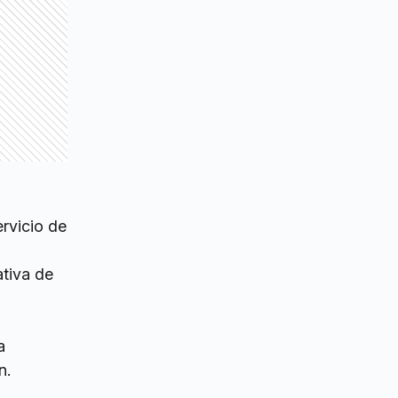
ervicio de
ativa de
a
n.