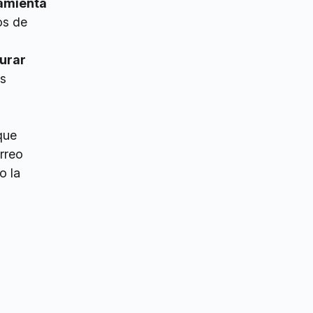
amienta
os de
urar
as
ue
orreo
o la