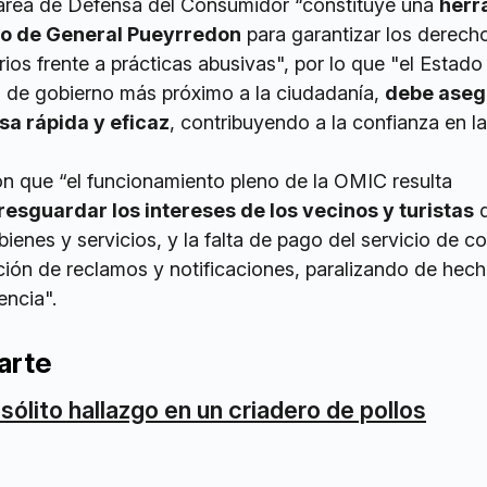
área de Defensa del Consumidor “constituye una
herr
io de General Pueyrredon
para garantizar los derech
os frente a prácticas abusivas", por lo que "el Estado
l de gobierno más próximo a la ciudadanía,
debe aseg
sa rápida y eficaz
, contribuyendo a la confianza en l
on que “el funcionamiento pleno de la OMIC resulta
resguardar los intereses de los vecinos y turistas
q
bienes y servicios, y la falta de pago del servicio de c
ción de reclamos y notificaciones, paralizando de hech
encia".
arte
nsólito hallazgo en un criadero de pollos