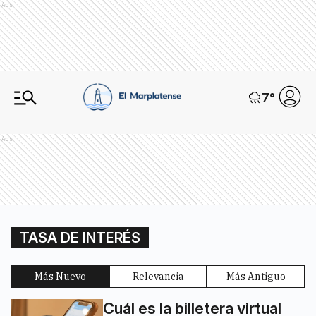
Ads
7
°
Ads
TASA DE INTERÉS
Más Nuevo
Relevancia
Más Antiguo
Cuál es la billetera virtual