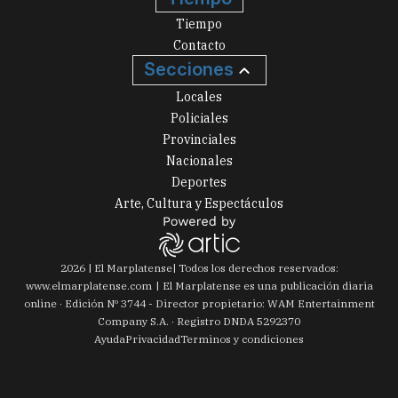
Tiempo
Contacto
Secciones
Locales
Policiales
Provinciales
Nacionales
Deportes
Arte, Cultura y Espectáculos
2026
|
El Marplatense
| Todos los derechos reservados:
www.
elmarplatense.com
El Marplatense es una publicación diaria
online · Edición Nº
3744
- Director propietario: WAM Entertainment
Company S.A. · Registro DNDA 5292370
Ayuda
Privacidad
Terminos y condiciones