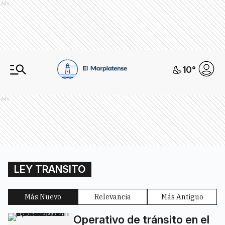
Ads
10
°
Ads
LEY TRANSITO
Más Nuevo
Relevancia
Más Antiguo
Operativo de tránsito en el