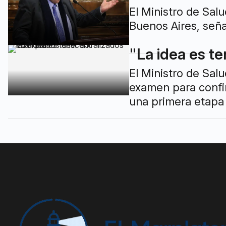
El Ministro de Sal
Buenos Aires, seña
"La idea es te
El Ministro de Sal
examen para confir
una primera etapa s