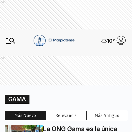
Ads
10
°
Ads
GAMA
Más Nuevo
Relevancia
Más Antiguo
La ONG Gama es la única