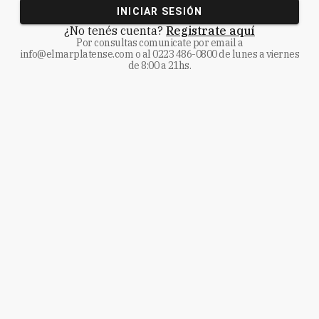
INICIAR SESIÓN
¿No tenés cuenta?
Registrate aquí
Por consultas comunicate
por email a
info@elmarplatense.com
o al
0223 486-0800
de lunes a viernes
de 8:00 a 21hs.