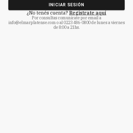
INICIAR SESIÓN
¿No tenés cuenta?
Registrate aquí
Por consultas comunicate
por email a
info@elmarplatense.com
o al
0223 486-0800
de lunes a viernes
de 8:00 a 21hs.