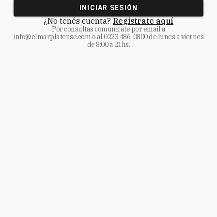
INICIAR SESIÓN
¿No tenés cuenta?
Registrate aquí
Por consultas comunicate
por email a
info@elmarplatense.com
o al
0223 486-0800
de lunes a viernes
de 8:00 a 21hs.