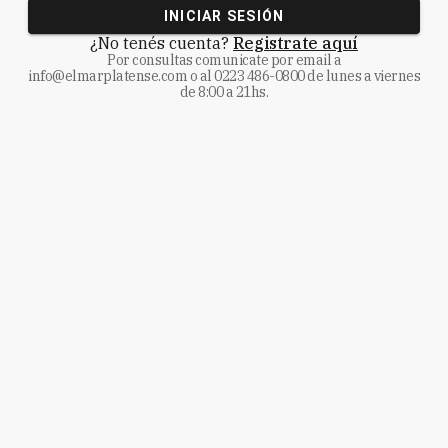
INICIAR SESIÓN
¿No tenés cuenta?
Registrate aquí
Por consultas comunicate
por email a
info@elmarplatense.com
o al
0223 486-0800
de lunes a viernes
de 8:00 a 21hs.