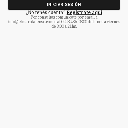
INICIAR SESIÓN
¿No tenés cuenta?
Registrate aquí
Por consultas comunicate
por email a
info@elmarplatense.com
o al
0223 486-0800
de lunes a viernes
de 8:00 a 21hs.