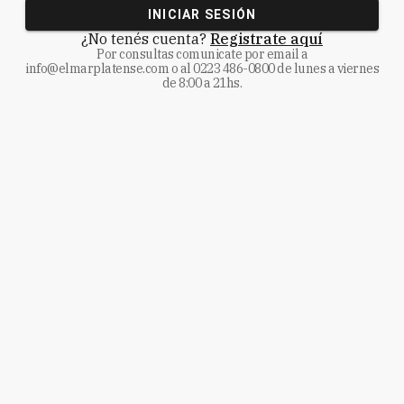
INICIAR SESIÓN
¿No tenés cuenta?
Registrate aquí
Por consultas comunicate
por email a
info@elmarplatense.com
o al
0223 486-0800
de lunes a viernes
de 8:00 a 21hs.