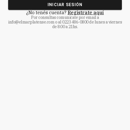
INICIAR SESIÓN
¿No tenés cuenta?
Registrate aquí
Por consultas comunicate
por email a
info@elmarplatense.com
o al
0223 486-0800
de lunes a viernes
de 8:00 a 21hs.