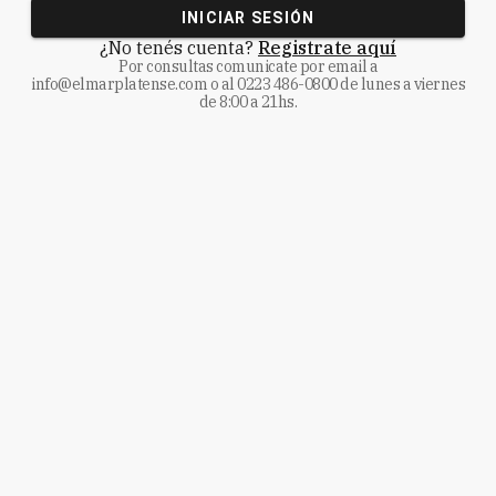
INICIAR SESIÓN
¿No tenés cuenta?
Registrate aquí
Por consultas comunicate
por email a
info@elmarplatense.com
o al
0223 486-0800
de lunes a viernes
de 8:00 a 21hs.