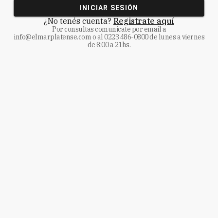
INICIAR SESIÓN
¿No tenés cuenta?
Registrate aquí
Por consultas comunicate
por email a
info@elmarplatense.com
o al
0223 486-0800
de lunes a viernes
de 8:00 a 21hs.