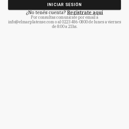
INICIAR SESIÓN
¿No tenés cuenta?
Registrate aquí
Por consultas comunicate
por email a
info@elmarplatense.com
o al
0223 486-0800
de lunes a viernes
de 8:00 a 21hs.