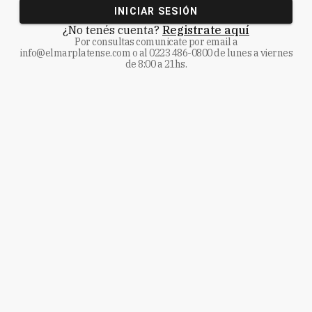
INICIAR SESIÓN
¿No tenés cuenta?
Registrate aquí
Por consultas comunicate
por email a
info@elmarplatense.com
o al
0223 486-0800
de lunes a viernes
de 8:00 a 21hs.