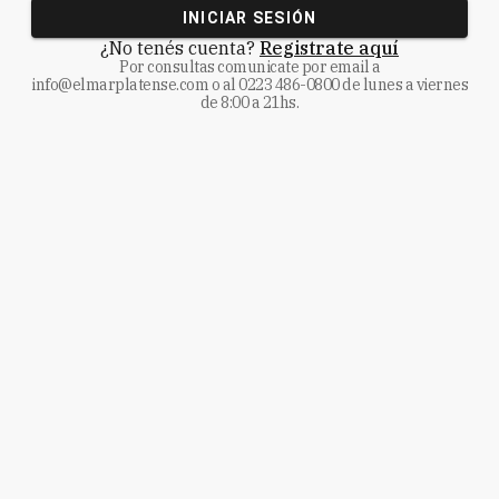
INICIAR SESIÓN
¿No tenés cuenta?
Registrate aquí
Por consultas comunicate
por email a
info@elmarplatense.com
o al
0223 486-0800
de lunes a viernes
de 8:00 a 21hs.